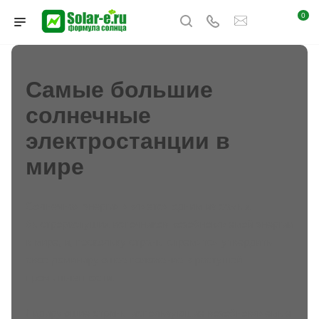
0
Самые большие
солнечные
электростанции в
мире
Солнечная энергия является одним из самых
быстрорастущих источников возобновляемой энергии
в мире, и, поскольку страны стремятся утвердить
свое доминирующее положение в растущей
промышленности.
Лидирующие страны использующие возобновляемые