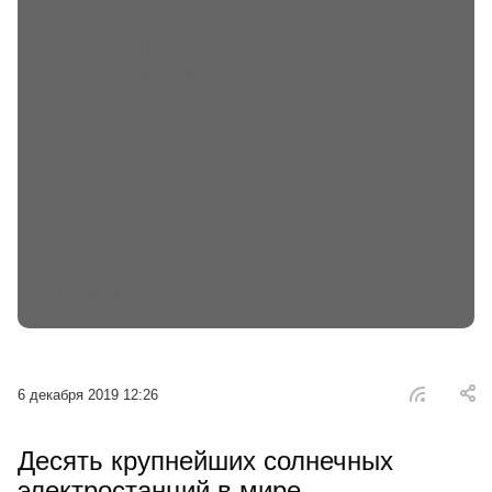
источники энергии - это Китай и США, на которые в
совокупности приходится две трети мирового роста
солнечной энергетики.
Общая мощность вырабатываемой солнечной
энергии выросла примерно на 60% за последние пять
лет и увеличившись до 485,82 ГВт в 2018 году. Но где
самые большие солнечные электростанции?
Предлагаем ознакомиться с крупнейшими
действующими солнечными электростанциями в
мире, основываясь на установленной мощности.
6 декабря 2019 12:26
Десять крупнейших солнечных
электростанций в мире