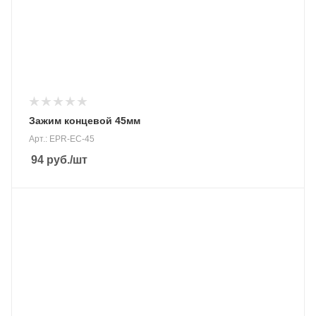
Зажим концевой 45мм
Арт.: EPR-EC-45
94
руб.
/шт
Материал
анодированный алюминий 6005-Т5
Вес, кг
55 гр.