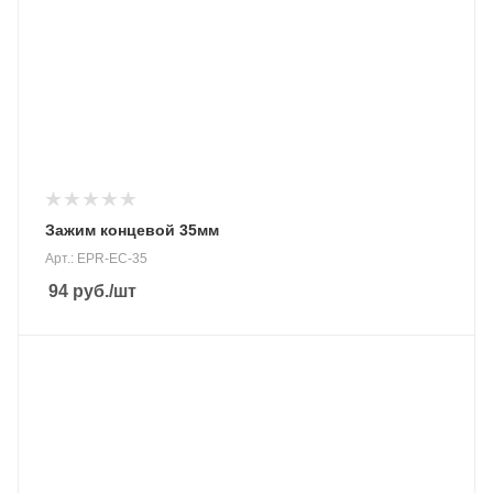
Зажим концевой 35мм
Арт.: EPR-EC-35
94
руб.
/шт
Материал
анодированный алюминий 6005-Т5
Вес, кг
120 гр