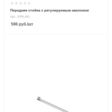
Передняя стойка с регулируемым наклоном
Арт.: EPR-AFL
596
руб.
/шт
Материал
анодированный алюминий 6005-Т5
Вес, кг
970 гр