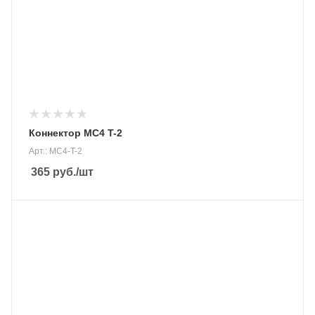
Коннектор MC4 T-2
Арт.: MC4-T-2
365
руб.
/шт
Назначение
Для солнечных батарей
Тип устройства
Соединительное оборудование
Рабочий ток
30 А