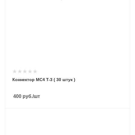
Коннектор MC4 T-3 ( 30 штук )
400
руб.
/шт
Подмешивание в сеть
Нет