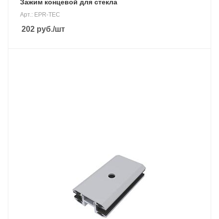
Зажим концевой для стекла
Арт.: EPR-TEC
202
руб.
/шт
Материал
анодированный алюминий 6005-Т5
Вес, кг
130 гр