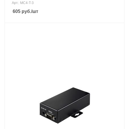
Арт.: MC4-T-3
605
руб.
/шт
Подмешивание в сеть
Нет