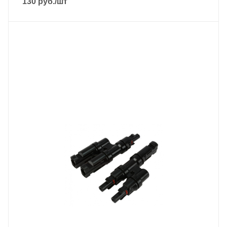
130
руб.
/шт
Назначение
Для солнечных батарей
Тип устройства
Соединительное оборудование
Рабочий ток
30 А