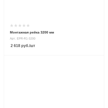
Монтажная рейка 3200 мм
Арт.: EPR-R1-3200
2 618
руб.
/шт
Материал
Алюминиевый сплав высокого класса
Вес, кг
105 гр