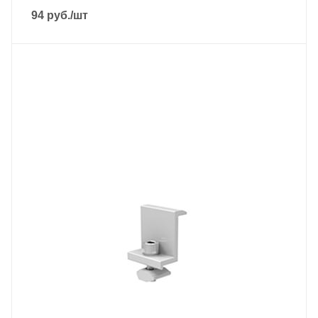
94
руб.
/шт
Материал
анодированный алюминий 6005-Т5
Вес, кг
50 гр