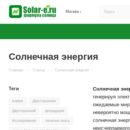
Москва
Солнечная энергия
—
—
Главная
Статьи
Солнечная энергия
Теги
Солнечная эне
генерируя элек
в мире
Двусторонние
ожидаемые миро
Двусторонний
деградация
невероятно мощ
солнечная энерг
Исследования
полезно знать
неисчерпаемого 