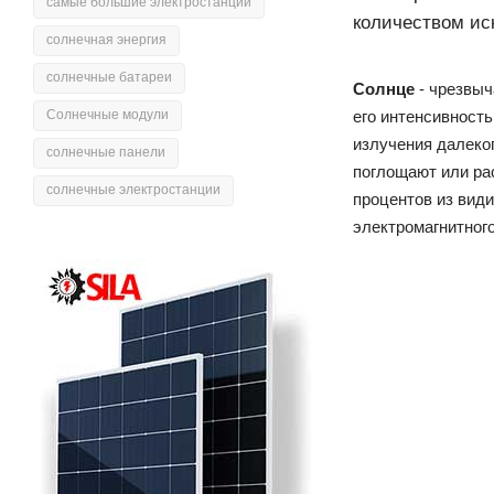
самые большие электростанции
количеством ис
солнечная энергия
солнечные батареи
Солнце
- чрезвыч
Солнечные модули
его интенсивность
излучения далеко
солнечные панели
поглощают или рас
солнечные электростанции
процентов из види
электромагнитного