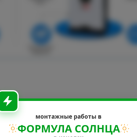
монтажные работы в
ФОРМУЛА СОЛНЦА