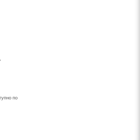
,
тупно по