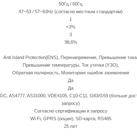
50Гц / 60Гц
47~53 / 57~63Hz (согласно местным стандартам)
1
<3%
3
98,6%
Anti Island Protection(ENS), Перенапряжение, Превышение тока
Превышение температуры, Ток утечки (УЗО),
Обратная полярность, Мониторинг ошибок заземления
Да
Да
GC, AS4777, AS31000, VDE4105, C10-C11, G83/G59 (больше дос
запросу)
Согласно сертификации и запросу
Wi-Fi, GPRS (опция), SD-карта, RS485
25 лет