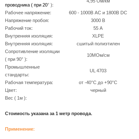
4,95 Ом/км
проводника ( при 20
° ):
Рабочее напряжение:
600 - 1000В AC и 1800В DC
Напряжение пробоя:
3000 В
Рабочий ток:
55 А
Внутренняя изоляция:
XLPE
Внутренняя изоляция:
сшитый полиэтилен
Сопротивление изоляции
10МОм/см
( при 90° ):
Промышленные
UL 4703
стандарты:
Рабочая температура:
от -40°С до +90°С
Цвет:
черный
Вес ( 1м ):
Стоимость указана за 1 метр провода.
Применение: