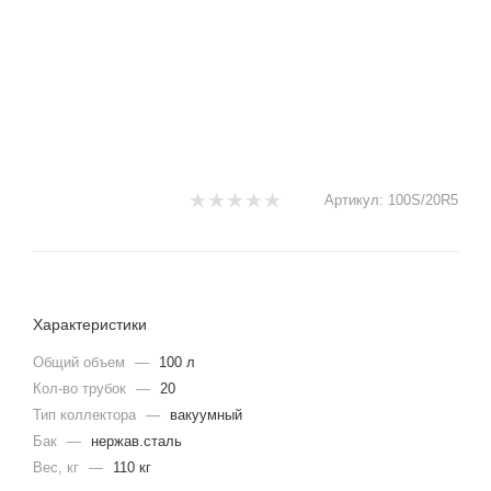
Артикул:
100S/20R5
Характеристики
Общий объем
—
100 л
Кол-во трубок
—
20
Тип коллектора
—
вакуумный
Бак
—
нержав.сталь
Вес, кг
—
110 кг