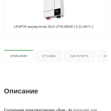
LiFePO4 аккумулятор SILA LP16-48100 ( 5,12 кВт*ч )
ОПИСАНИЕ
ОТЗЫВЫ
КАК КУПИТЬ
ОПЛ
Описание
Солнечная электростанция «Дом - 4»
подходит для