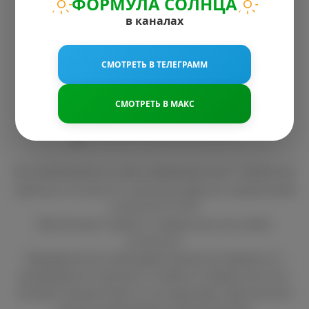
ФОРМУЛА СОЛНЦА
в каналах
8 800 200 15 22
ЗАКАЗАТЬ ЗВОНОК
СМОТРЕТЬ В ТЕЛЕГРАММ
sun@solar-e.ru
СМОТРЕТЬ В МАКС
ПОЛИТИКА КОНФИДЕНЦИАЛЬНОСТИ
Вся размещённая на сайте информация носит справочный
характер и не является публичной офертой, определяемой
статьей 437 ГК РФ.
Фактическая стоимость товаров или услуг может
отличаться.
Предварительно необходимо проконсультироваться с
менеджером по наличию и стоимости товаров или услуг.
Интернет-магазин Solar-e.ru не гарантирует фактического