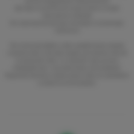
наличия оборудования в Вашем регионе!
Доставка по всей России осуществляется силами
транспортных компаний.
Все транспортные расходы оплачивает в полной мере
покупатель!
Мы используем файлы cookie, разработанные нашими
специалистами и третьими лицами, для анализа событий
на нашем веб-сайте, что позволяет нам улучшать
взаимодействие с пользователями и обслуживание.
Продолжая просмотр страниц нашего сайта, вы принимаете
условия его использования.