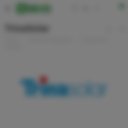
0
TrinaSolar
—
—
—
Главная
Справочная информация
Производители
TrinaSolar